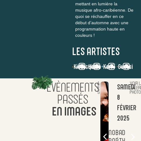
mettant en lumière la
musique afro-caribéenne. De
quoi se réchauffer en ce
début d’automne avec une
programmation haute en
couleurs !
LES ARTISTES
KidCrayola
Hirma
Karl
Guessi
ÉVÈNEMENTS
VOIR LA
VOIR L
DIMANCHE
SAMEDI
GALERIE
GALER
PHOTOS
PHOTO
PASSÉS
6
8
OCTOBRE
FÉVRIER
EN IMAGES
2024
2025
LA
NOBAD
-
-
KATHERINE
PARTY