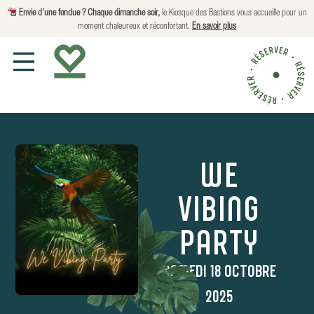
Envie d’une fondue ?
Chaque dimanche soir,
le Kiosque des Bastions vous accueille pour un
moment chaleureux et réconfortant.
En savoir plus
WE
VIBING
PARTY
SAMEDI 18 OCTOBRE
2025