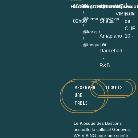
@kidcrayola
18h30
Afrobeats
WE
À
Horaires
Programmation
Style
Organisa
Prix
/
-
-
VIBING
partir
@hirma_ndayiziga
02h00
Shatta
de
/
-
CHF
@karlg_t
Amapiano
10.-
/
-
@theguessi
Dancehall
-
R&B
RÉSERVER
TICKETS
UNE
TABLE
Le Kiosque des Bastions
accueille le collectif Genevois
WE VIBING pour une soirée