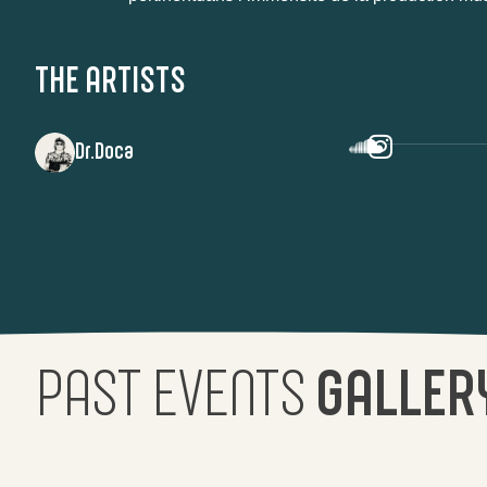
THE ARTISTS
Dr.Doca
PAST EVENTS
GALLER
VOIR LA
VOIR LA
SATURDAY
THURSDAY
SUNDA
GALERIE
GALERIE
16
14
6
PHOTOS
PHOTOS
NOVEMBER
NOVEMBER
OCTOB
2024
2024
2024