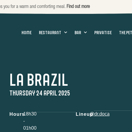
es you for a warm and comforting meal.
Find out more
HOME
RESTAURANT
BAR
PRIVATISE
THE PE
LA BRAZIL
THURSDAY 24 APRIL 2025
18h30
@dr.doca
Hours
Lineup
-
01h00